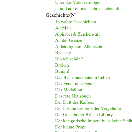
Über das Volksvermögen
... und auf einmal steht es neben dir
Geschichte(n)
13 wahre Geschichten
Air Mail
Alphabet & Zeichenstift
An der Grenze
Anleitung zum Alleinsein
Bacacay
Bin ich schön?
Broken
Bumm!
Das Beste aus meinem Leben
Das Feuer aller Feuer
Das Medaillon
Das rote Notizbuch
Der Duft des Kaffees
Der falsche Liebreiz der Vergeltung
Der Geist in der British Library
Der kategorische Imperativ ist keine Stel
Der kleine Prinz