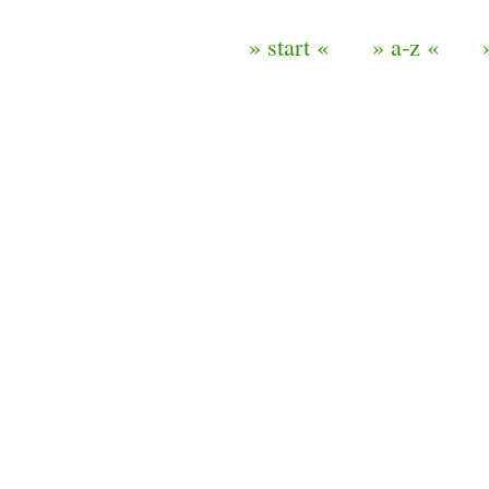
» start «
» a-z «