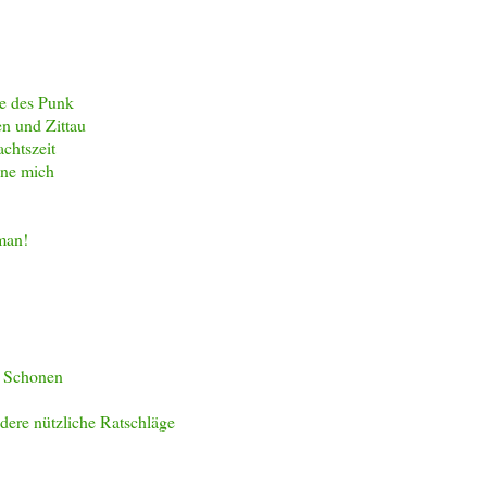
te des Punk
n und Zittau
chtszeit
hne mich
man!
h Schonen
dere nützliche Ratschläge