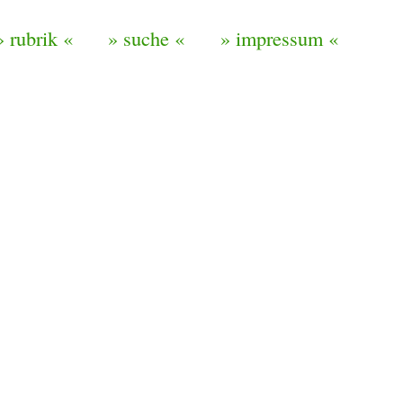
» rubrik «
» suche «
» impressum «