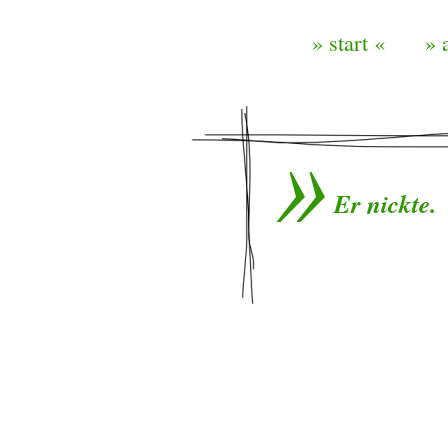
» start «
» 
Er nickte.