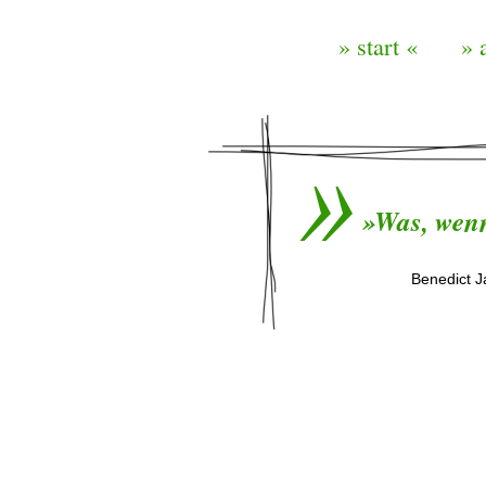
» start «
» 
»Was, wenn
Benedict J