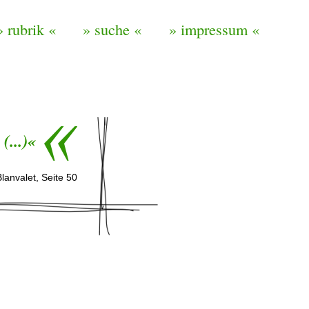
» rubrik «
» suche «
» impressum «
(...)«
Blanvalet, Seite 50