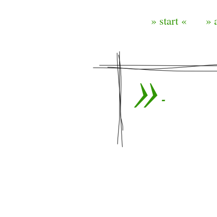
» start «
» 
-