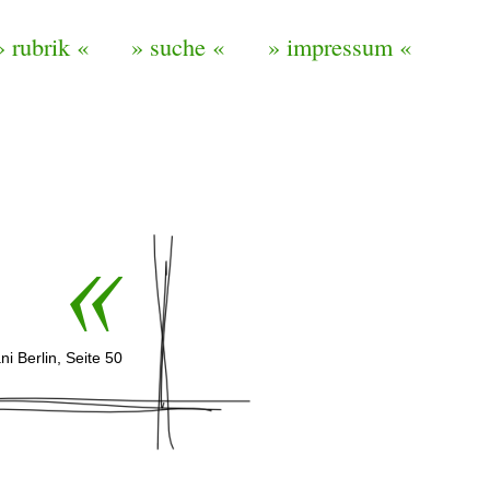
» rubrik «
» suche «
» impressum «
ani Berlin, Seite 50