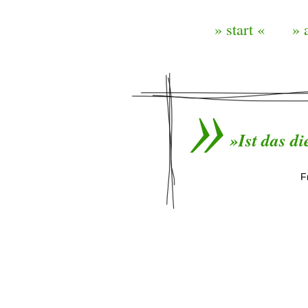
» start «
» 
»Ist das d
F