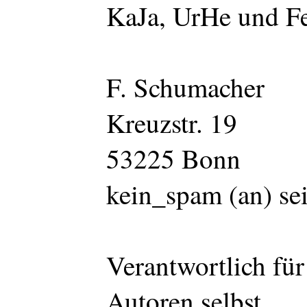
KaJa, UrHe und F
F. Schumacher
Kreuzstr. 19
53225 Bonn
kein_spam (an) se
Verantwortlich für
Autoren selbst.