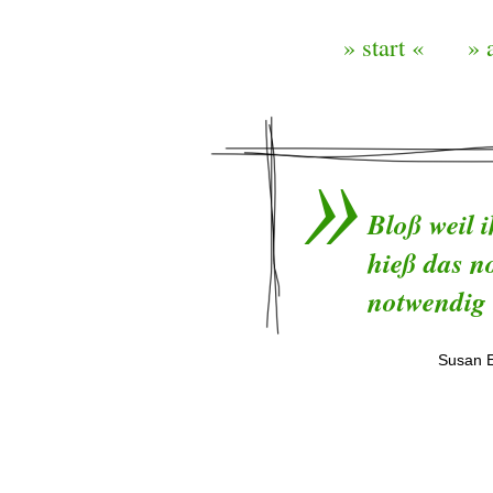
» start «
» 
Bloß weil i
hieß das no
notwendig 
Susan E