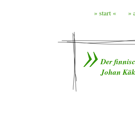
» start «
» 
Der finnis
Johan Käk