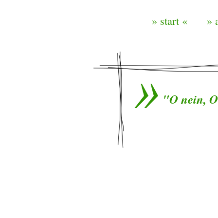
» start «
» 
"O nein, Oo