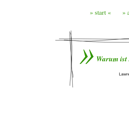
» start «
» 
Warum ist 
Lawre