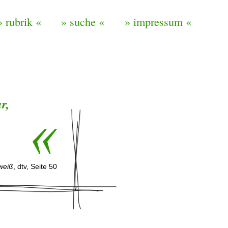
» rubrik «
» suche «
» impressum «
r,
 weiß
, dtv, Seite 50