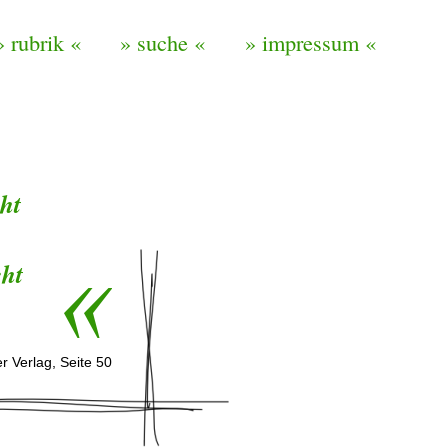
» rubrik «
» suche «
» impressum «
ht
u
cht
r Verlag, Seite 50