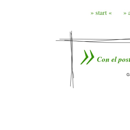
» start «
» 
Con el post
G