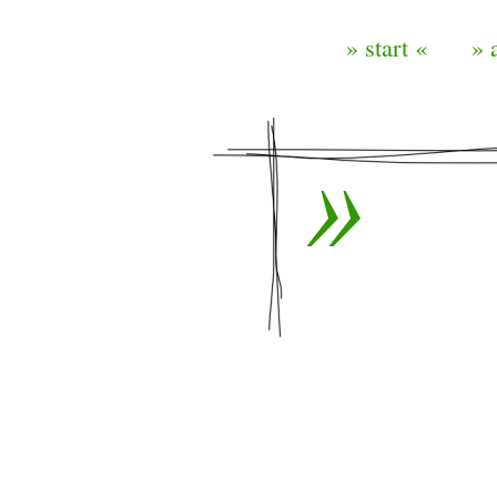
» start «
» 