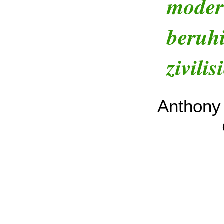
moder
beruh
zivili
Anthony