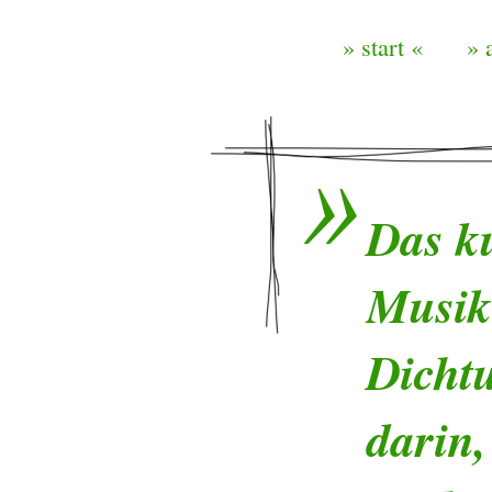
» start «
» 
Das ku
Musik
Dichtu
darin,