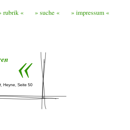
» rubrik «
» suche «
» impressum «
ren
t
, Heyne, Seite 50