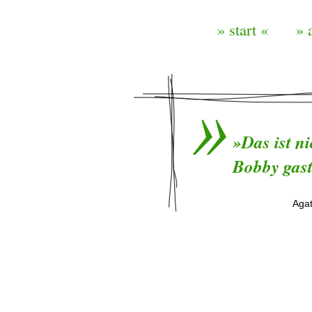
» start «
» 
»Das ist n
Bobby gast
Agat