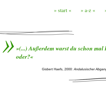
» start «
» a-z «
»(...) Außerdem warst du schon mal h
oder?«
Gisbert Haefs, 2000:
Andalusischer Abgan