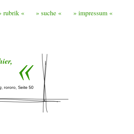
» rubrik «
» suche «
» impressum «
ier,
g
, rororo, Seite 50