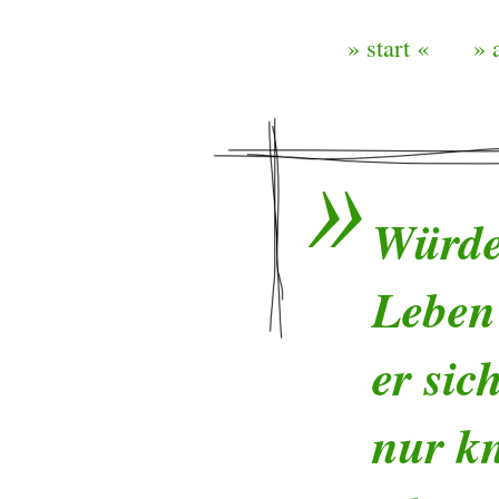
» start «
» 
Würde 
Leben
er sic
nur k