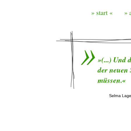
» start «
» 
»(...) Und
der neuen 
müssen.«
Selma Lage