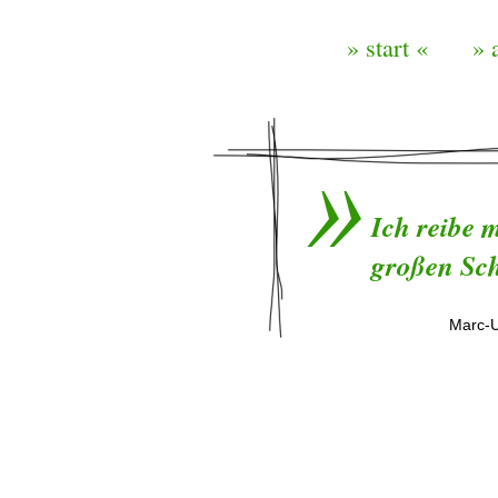
» start «
» 
Ich reibe 
großen Sch
Marc-U