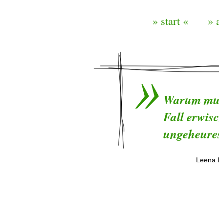
» start «
» 
Warum muss
Fall erwisc
ungeheure
Leena 