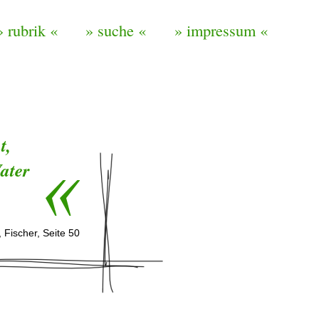
» rubrik «
» suche «
» impressum «
t,
Vater
, Fischer, Seite 50