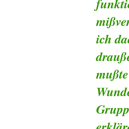
funkti
mißver
ich da
drauß
mußte
Wunder
Grupp
erklär