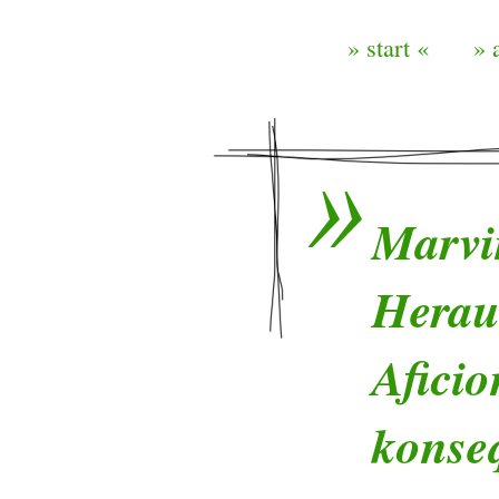
» start «
» 
Marvi
Herau
Aficio
konse